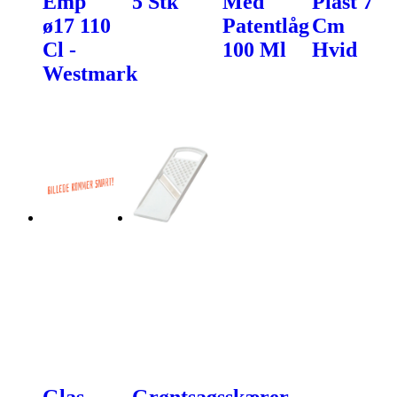
Emp
5 Stk
Med
Plast 7
ø17 110
Patentlåg
Cm
Cl -
100 Ml
Hvid
Westmark
Glas
Grøntsagsskærer