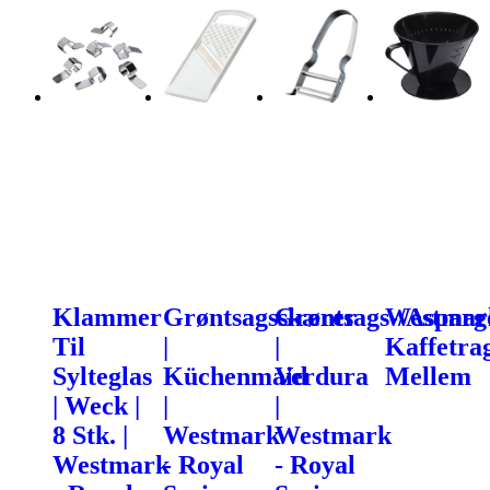
Klammer
Grøntsagsskærer
Grøntsags-/Asparg
Westmar
Til
|
|
Kaffetrag
Sylteglas
Küchenmaid
Verdura
Mellem
| Weck |
|
|
8 Stk. |
Westmark
Westmark
Westmark
- Royal
- Royal