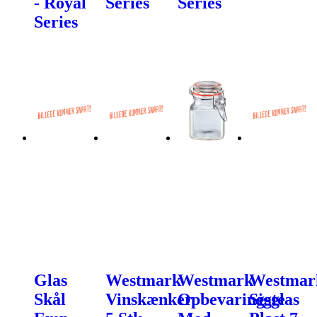
- Royal
Series
Series
Series
Glas
Westmark
Westmark
Westmar
Skål
Vinskænker
Opbevaringsglas
Sigte