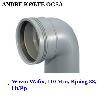
ANDRE KØBTE OGSÅ
Wavin Wafix, 110 Mm, Bjning 88,
Ht/Pp