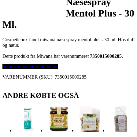
Næsespray
Mentol Plus - 30
Ml.
Cosmeticbox fandt miwana næsespray mentol plus - 30 ml. Hos duft
og natur.
Dette produkt fra Miwana har varenummeret
7350015000285
.
Se prisen hos Duft Og Natur
VARENUMMER (SKU):
7350015000285
ANDRE KØBTE OGSÅ