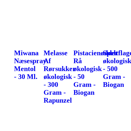
Miwana
Melasse
Pistacienødder
Speltflag
Næsespray
Af
Rå
økologis
Mentol
Rørsukker
økologisk
- 500
- 30 Ml.
økologisk
- 50
Gram -
- 300
Gram -
Biogan
Gram -
Biogan
Rapunzel